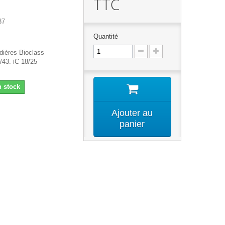
TTC
37
Quantité
dières Bioclass
43. iC 18/25
n stock
Ajouter au
panier