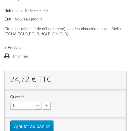
Référence :
87167603280
État :
Nouveau produit
Ctn spott (sécurité de débordement) pour les chaudières egalis,Mélia
(EGLM,EGLS,EGLB,NGLB,C/N GLB)
2
Produits
Imprimer
24,72 €
TTC
Quantité
Ajouter au panier