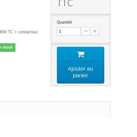
TTC
Quantité
200W TC + connecteur
n stock
Ajouter au
panier