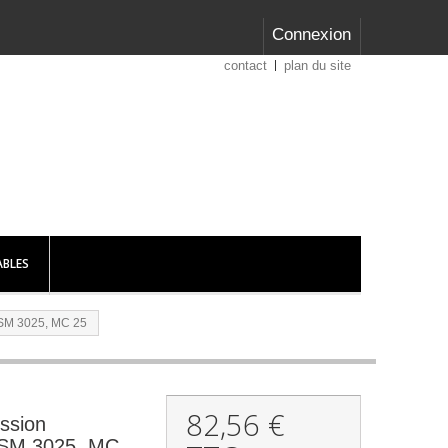
Connexion
contact
plan du site
BLES
PSM 3025, MC 25
82,56 €
ssion
PSM 3025, MC