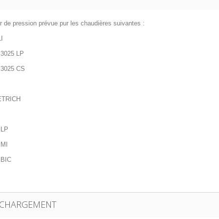
r de pression prévue pur les chaudières suivantes :
I
3025 LP
3025 CS
ETRICH
 LP
 MI
 BIC
ÉCHARGEMENT