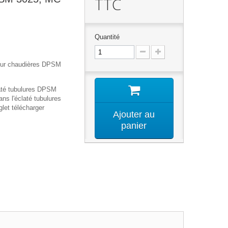
TTC
Quantité
our chaudières DPSM
laté tubulures DPSM
ns l'éclaté tubulures
let télécharger
Ajouter au
panier