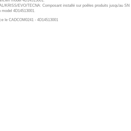
'ancien model 4D14513001.
L/KRISS/EVO/TECNA: Composant installé sur poêles produits jusqu'au SN 1
en model 4D14513001.
ace le CADCOM0241 - 4D14513001