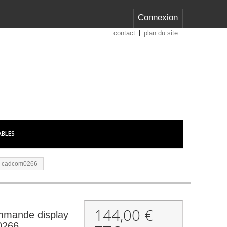
Connexion
contact
plan du site
BLES
- cadcom0266
144,00 €
mmande display
0266