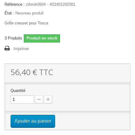
Référence :
zibmik0604 - 4D2401200301
État :
Nouveau produit
Grille creuset pour Tosca
3
Produits
Produit en stock
Imprimer
56,40 €
TTC
Quantité
Ajouter au panier