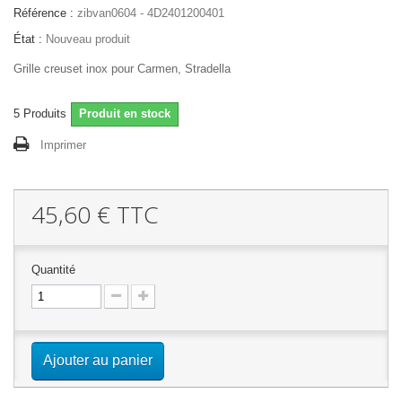
Référence :
zibvan0604 - 4D2401200401
État :
Nouveau produit
Grille creuset inox pour Carmen, Stradella
5
Produits
Produit en stock
Imprimer
45,60 €
TTC
Quantité
Ajouter au panier