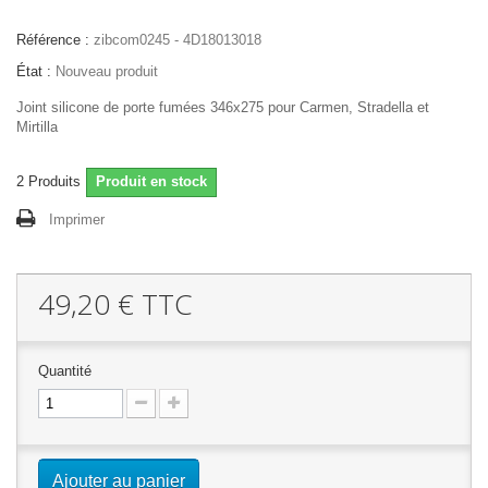
Référence :
zibcom0245 - 4D18013018
État :
Nouveau produit
Joint silicone de porte fumées 346x275 pour Carmen, Stradella et
Mirtilla
2
Produits
Produit en stock
Imprimer
49,20 €
TTC
Quantité
Ajouter au panier