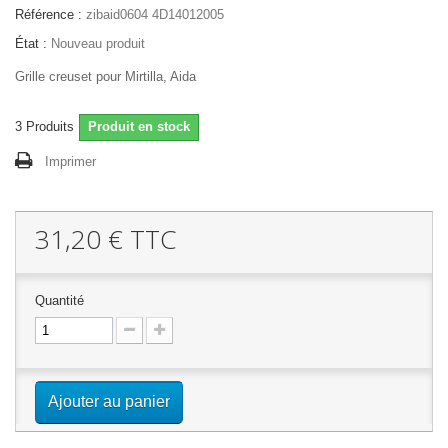
Référence :
zibaid0604 4D14012005
État :
Nouveau produit
Grille creuset pour Mirtilla, Aida
3
Produits
Produit en stock
Imprimer
31,20 €
TTC
Quantité
Ajouter au panier