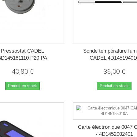
Pressostat CADEL
Sonde température fum
4D145181110 P20 PA
CADEL 4D14519401
40,80 €
36,00 €
Produit en stock
Produit en stock
Carte électronique 0047
- 4D1452002401