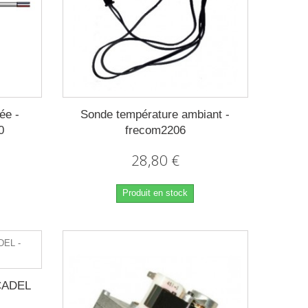
ée -
Sonde température ambiant -
0
frecom2206
28,80 €
Produit en stock
 CADEL