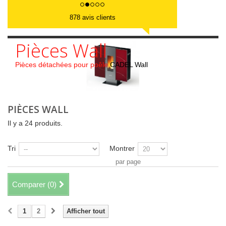
878 avis clients
Pièces Wall
Pièces détachées pour poêle
CADEL Wall
PIÈCES WALL
Il y a 24 produits.
Tri
Montrer
par page
Comparer (
0
)
1
2
Afficher tout