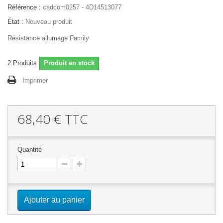
Référence :
cadcom0257 - 4D14513077
État :
Nouveau produit
Résistance allumage Family
2
Produits
Produit en stock
Imprimer
68,40 €
TTC
Quantité
Ajouter au panier