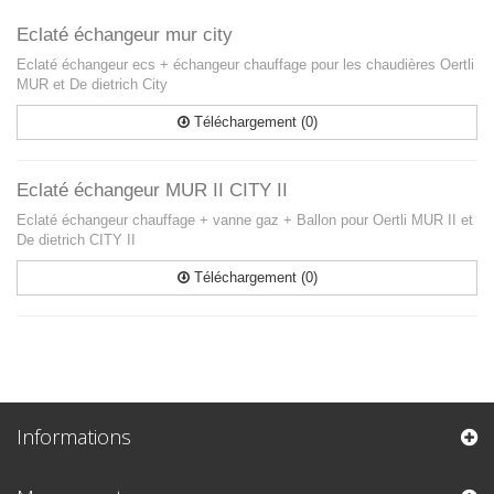
Eclaté échangeur mur city
Eclaté échangeur ecs + échangeur chauffage pour les chaudières Oertli
MUR et De dietrich City
Téléchargement (0)
Eclaté échangeur MUR II CITY II
Eclaté échangeur chauffage + vanne gaz + Ballon pour Oertli MUR II et
De dietrich CITY II
Téléchargement (0)
Informations