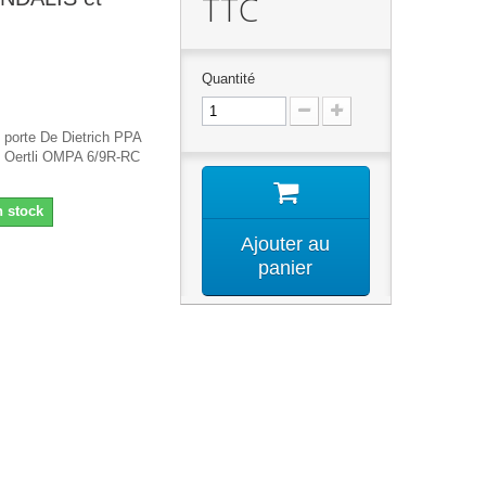
TTC
Quantité
é porte De Dietrich PPA
 Oertli OMPA 6/9R-RC
n stock
Ajouter au
panier