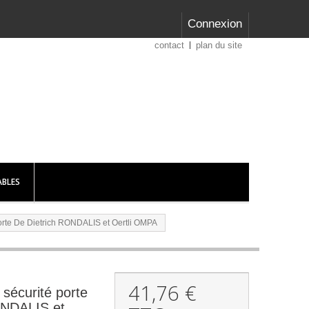
Connexion
contact
plan du site
BLES
porte De Dietrich RONDALIS et Oertli OMPA
41,76 €
 sécurité porte
ONDALIS et