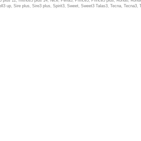
 plus 12, mithos3 plus 14, Nice, Perla3, Prince3, Prince3 plus, Rondo, Rondo3
ll3 up, Sire plus, Sire3 plus, Spirit3, Sweet, Sweet3 Talas3, Tecna, Tecna3, 