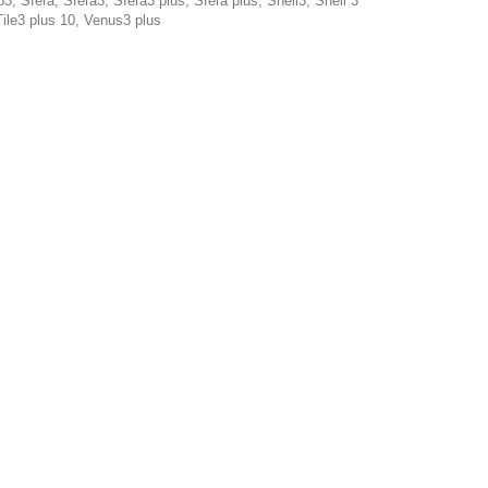
, Sfera, Sfera3, Sfera3 plus, Sfera plus, Shell3, Shell 3
Tile3 plus 10, Venus3 plus