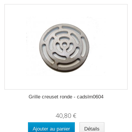
Grille creuset ronde - cadslm0604
40,80 €
Ajouter au panier
Détails